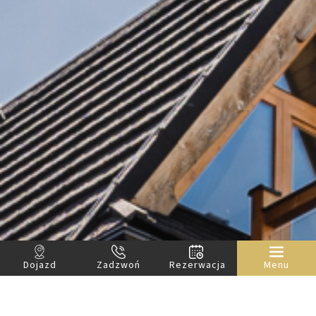
Dojazd
Zadzwoń
Rezerwacja
Menu